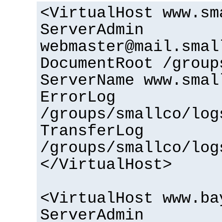
<VirtualHost www.sm
ServerAdmin
webmaster@mail.smal
DocumentRoot /group
ServerName www.smal
ErrorLog
/groups/smallco/log
TransferLog
/groups/smallco/log
</VirtualHost>
<VirtualHost www.ba
ServerAdmin