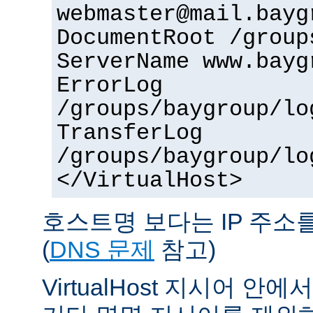
webmaster@mail.bayg
DocumentRoot /group
ServerName www.bayg
ErrorLog
/groups/baygroup/lo
TransferLog
/groups/baygroup/lo
</VirtualHost>
호스트명 보다는 IP 주소
(
DNS 문제
참고)
VirtualHost 지시어 